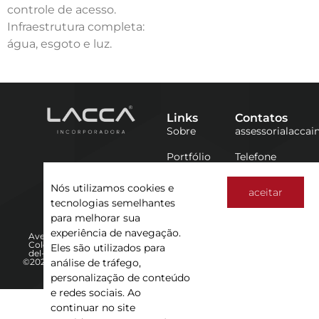
controle de acesso.
Infraestrutura completa:
água, esgoto e luz.
Links
Contatos
Sobre
assessorialacca
Portfólio
Telefone
32 98885-
6907
Nós utilizamos cookies e
aceitar
tecnologias semelhantes
para melhorar sua
experiência de navegação.
Avenida Luiz Giarola, 549 -
Colônia do Marçal São João
Eles são utilizados para
del-Rei | MG
análise de tráfego,
©2025 Lacca
Política de Privacidade
personalização de conteúdo
e redes sociais. Ao
continuar no site