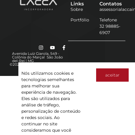
Links
Contatos
Sobre
assessorialacca
Portfólio
Telefone
32 98885-
6907
Avenida Luiz Giarola, 549 -
Colônia do Marçal São João
del-Rei | MG
©2025 Lacca
Política de Privacidade
Nós utilizamos cookies e
aceitar
tecnologias semelhantes
para melhorar sua
experiência de navegação.
Eles são utilizados para
análise de tráfego,
personalização de conteúdo
e redes sociais. Ao
continuar no site
consideramos que você